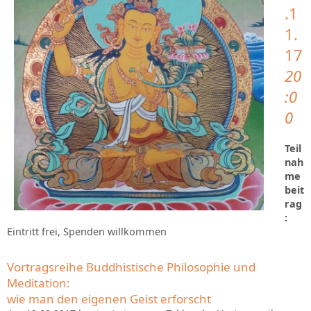
.1
1.
17
20
:0
0
Teil
nah
me
beit
rag
:
Eintritt frei, Spenden willkommen
Vortragsreihe Buddhistische Philosophie und
Meditation:
wie man den eigenen Geist erforscht