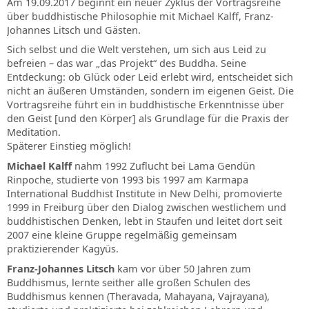
Am 19.09.2017 beginnt ein neuer Zyklus der Vortragsreihe
über buddhistische Philosophie mit Michael Kalff, Franz-
Johannes Litsch und Gästen.
Sich selbst und die Welt verstehen, um sich aus Leid zu
befreien – das war „das Projekt“ des Buddha. Seine
Entdeckung: ob Glück oder Leid erlebt wird, entscheidet sich
nicht an äußeren Umständen, sondern im eigenen Geist. Die
Vortragsreihe führt ein in buddhistische Erkenntnisse über
den Geist [und den Körper] als Grundlage für die Praxis der
Meditation.
Späterer Einstieg möglich!
Michael Kalff
nahm 1992 Zuflucht bei Lama Gendün
Rinpoche, studierte von 1993 bis 1997 am Karmapa
International Buddhist Institute in New Delhi, promovierte
1999 in Freiburg über den Dialog zwischen westlichem und
buddhistischen Denken, lebt in Staufen und leitet dort seit
2007 eine kleine Gruppe regelmäßig gemeinsam
praktizierender Kagyüs.
Franz-Johannes Litsch
kam vor über 50 Jahren zum
Buddhismus, lernte seither alle großen Schulen des
Buddhismus kennen (Theravada, Mahayana, Vajrayana),