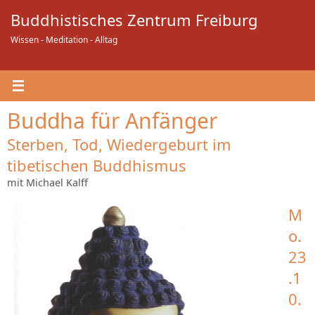
Zum
Buddhistisches Zentrum Freiburg
Inhalt
springen
Wissen - Meditation - Alltag
Buddha für Anfänger
Sterben, Tod, Wiedergeburt im
tibetischen Buddhismus
mit Michael Kalff
M
o.
23
.1
0.