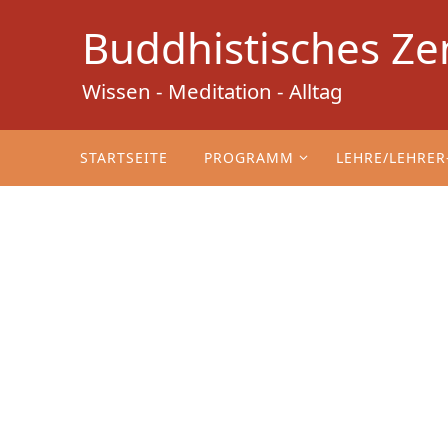
Zum
Buddhistisches Ze
Inhalt
springen
Wissen - Meditation - Alltag
Zum
Inhalt
STARTSEITE
PROGRAMM
LEHRE/LEHRER
springen