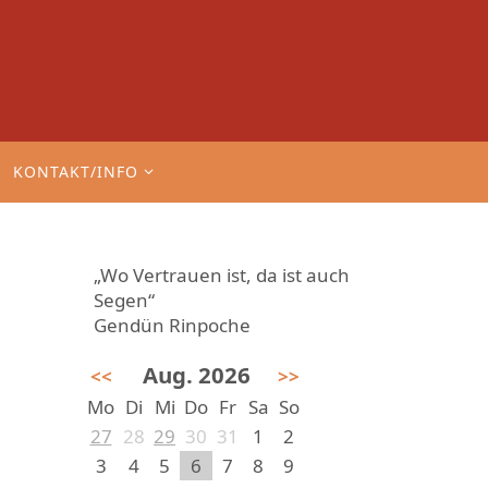
KONTAKT/INFO
„Wo Vertrauen ist, da ist auch
Segen“
Gendün Rinpoche
Aug. 2026
<<
>>
Mo
Di
Mi
Do
Fr
Sa
So
27
28
29
30
31
1
2
3
4
5
6
7
8
9