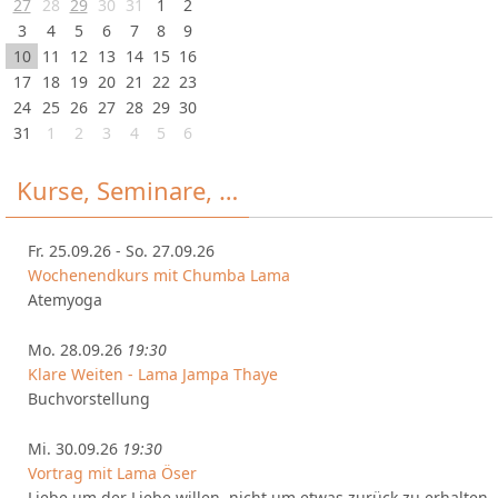
27
28
29
30
31
1
2
3
4
5
6
7
8
9
10
11
12
13
14
15
16
17
18
19
20
21
22
23
24
25
26
27
28
29
30
31
1
2
3
4
5
6
Kurse, Seminare, …
Fr. 25.09.26 - So. 27.09.26
Wochenendkurs mit Chumba Lama
Atemyoga
Mo. 28.09.26
19:30
Klare Weiten - Lama Jampa Thaye
Buchvorstellung
Mi. 30.09.26
19:30
Vortrag mit Lama Öser
Liebe um der Liebe willen, nicht um etwas zurück zu erhalten.