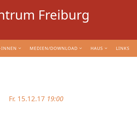
ntrum Freiburg
-INNEN
MEDIEN/DOWNLOAD
HAUS
LINKS
Fr. 15.12.17
19:00