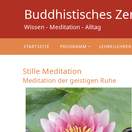
Zum
Buddhistisches Ze
Inhalt
springen
Wissen - Meditation - Alltag
Zum
Inhalt
STARTSEITE
PROGRAMM
LEHRE/LEHRER
springen
Stille Meditation
Meditation der geistigen Ruhe