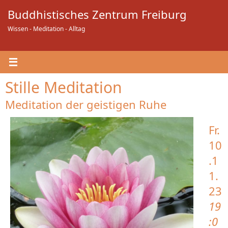
Zum
Buddhistisches Zentrum Freiburg
Inhalt
springen
Wissen - Meditation - Alltag
Stille Meditation
Meditation der geistigen Ruhe
Fr.
10
.1
1.
23
19
:0