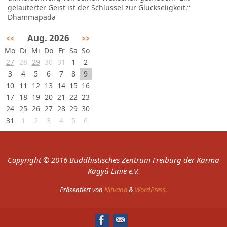
geläuterter Geist ist der Schlüssel zur Glückseligkeit.“
Dhammapada
Aug. 2026
<<
>>
Mo
Di
Mi
Do
Fr
Sa
So
27
28
29
30
31
1
2
3
4
5
6
7
8
9
10
11
12
13
14
15
16
17
18
19
20
21
22
23
24
25
26
27
28
29
30
31
1
2
3
4
5
6
Copyright © 2016 Buddhistisches Zentrum Freiburg der Karma
Kagyü Linie e.V.
Präsentiert von
Nirvana
&
WordPress.