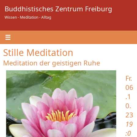
Zum
Buddhistisches Zentrum Freiburg
Inhalt
springen
Wissen - Meditation - Alltag
Stille Meditation
Meditation der geistigen Ruhe
Fr.
06
.1
0.
23
19
:0