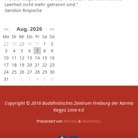
Leerheit nicht mehr getrennt sind.“
Gendün Rinpoche
Aug. 2026
<<
>>
Mo
Di
Mi
Do
Fr
Sa
So
27
28
29
30
31
1
2
3
4
5
6
7
8
9
10
11
12
13
14
15
16
17
18
19
20
21
22
23
24
25
26
27
28
29
30
31
1
2
3
4
5
6
Copyright © 2016 Buddhistisches Zentrum Freiburg der Karma
Kagyü Linie e.V.
Präsentiert von
Nirvana
&
WordPress.