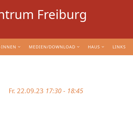
ntrum Freiburg
-INNEN
MEDIEN/DOWNLOAD
HAUS
LINKS
Fr. 22.09.23
17:30 - 18:45