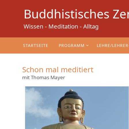
Zum
Buddhistisches Ze
Inhalt
springen
Wissen - Meditation - Alltag
Zum
Inhalt
STARTSEITE
PROGRAMM
LEHRE/LEHRER
springen
Schon mal meditiert
mit Thomas Mayer