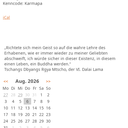
Kenncode: Karmapa
iCal
„Richtete sich mein Geist so auf die wahre Lehre des
Erhabenen, wie er immer wieder zu meiner Geliebten
abschweift, ich würde sicher in dieser Existenz, in diesem
einen Leben, ein Buddha werden.“
Tschangs Dbyangs Rgya Mtscho, der VI. Dalai Lama
Aug. 2026
<<
>>
Mo
Di
Mi
Do
Fr
Sa
So
27
28
29
30
31
1
2
3
4
5
6
7
8
9
10
11
12
13
14
15
16
17
18
19
20
21
22
23
24
25
26
27
28
29
30
31
1
2
3
4
5
6