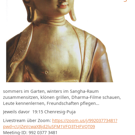
sommers im Garten, winters im Sangha-Raum
zusammensitzen, klönen grillen, Dharma-Filme schauen,
Leute kennenlernen, Freundschaften pflegen…
Jeweils davor 19:15 Chenresig-Puja
Livestream über Zoom:
https://zoom.us/j/99203773481?
pwd=cUJZeVcwaXBjd2luSFM1VFQ3THFVQT09
Meeting-ID: 992 0377 3481