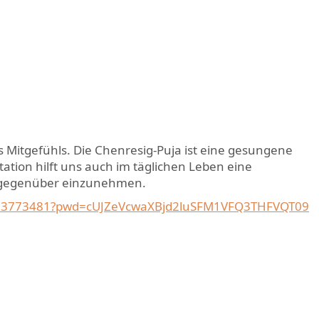
s Mitgefühls. Die Chenresig-Puja ist eine gesungene
tation hilft uns auch im täglichen Leben eine
t gegenüber einzunehmen.
9203773481?pwd=cUJZeVcwaXBjd2luSFM1VFQ3THFVQT09