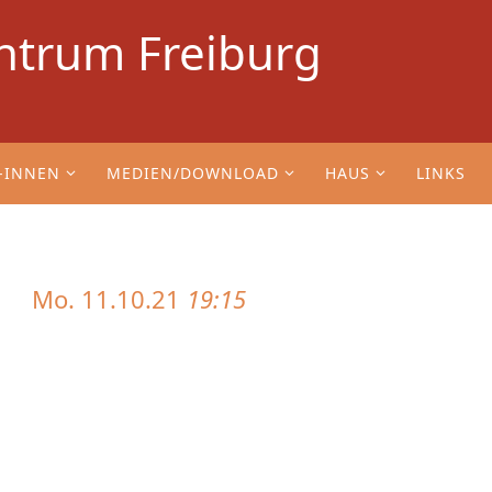
ntrum Freiburg
-INNEN
MEDIEN/DOWNLOAD
HAUS
LINKS
Mo. 11.10.21
19:15