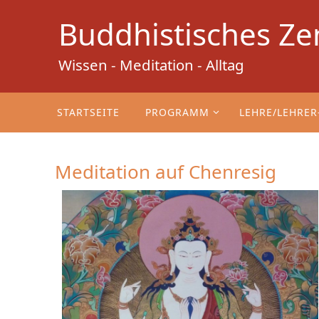
Zum
Buddhistisches Ze
Inhalt
springen
Wissen - Meditation - Alltag
Zum
Inhalt
STARTSEITE
PROGRAMM
LEHRE/LEHRER
springen
Meditation auf Chenresig