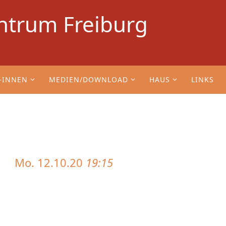
ntrum Freiburg
-INNEN
MEDIEN/DOWNLOAD
HAUS
LINKS
Mo. 12.10.20
19:15