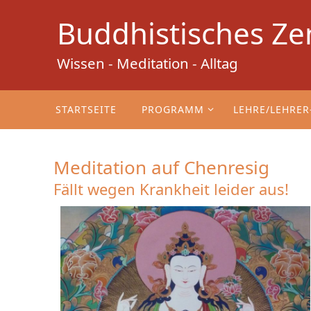
Zum
Buddhistisches Ze
Inhalt
springen
Wissen - Meditation - Alltag
Zum
Inhalt
STARTSEITE
PROGRAMM
LEHRE/LEHRER
springen
Meditation auf Chenresig
Fällt wegen Krankheit leider aus!