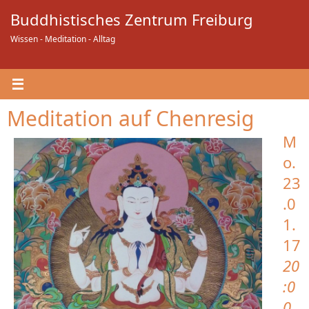
Zum
Buddhistisches Zentrum Freiburg
Inhalt
springen
Wissen - Meditation - Alltag
Meditation auf Chenresig
M
o.
23
.0
1.
17
20
:0
0