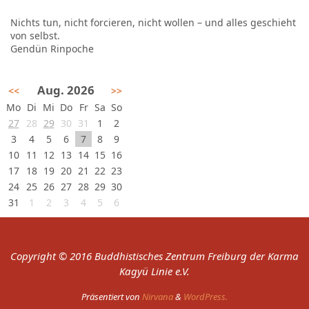
Nichts tun, nicht forcieren, nicht wollen – und alles geschieht
von selbst.
Gendün Rinpoche
Aug. 2026
<<
>>
Mo
Di
Mi
Do
Fr
Sa
So
27
28
29
30
31
1
2
3
4
5
6
7
8
9
10
11
12
13
14
15
16
17
18
19
20
21
22
23
24
25
26
27
28
29
30
31
1
2
3
4
5
6
Copyright © 2016 Buddhistisches Zentrum Freiburg der Karma
Kagyü Linie e.V.
Präsentiert von
Nirvana
&
WordPress.