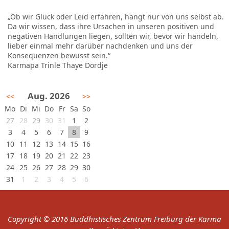
„Ob wir Glück oder Leid erfahren, hängt nur von uns selbst ab.
Da wir wissen, dass ihre Ursachen in unseren positiven und
negativen Handlungen liegen, sollten wir, bevor wir handeln,
lieber einmal mehr darüber nachdenken und uns der
Konsequenzen bewusst sein.“
Karmapa Trinle Thaye Dordje
Aug. 2026
<<
>>
Mo
Di
Mi
Do
Fr
Sa
So
27
28
29
30
31
1
2
3
4
5
6
7
8
9
10
11
12
13
14
15
16
17
18
19
20
21
22
23
24
25
26
27
28
29
30
31
1
2
3
4
5
6
Copyright © 2016 Buddhistisches Zentrum Freiburg der Karma