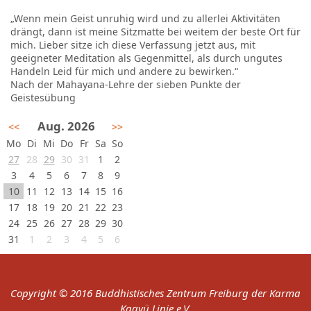
„Wenn mein Geist unruhig wird und zu allerlei Aktivitäten
drängt, dann ist meine Sitzmatte bei weitem der beste Ort für
mich. Lieber sitze ich diese Verfassung jetzt aus, mit
geeigneter Meditation als Gegenmittel, als durch ungutes
Handeln Leid für mich und andere zu bewirken.“
Nach der Mahayana-Lehre der sieben Punkte der
Geistesübung
Aug. 2026
<<
>>
Mo
Di
Mi
Do
Fr
Sa
So
27
28
29
30
31
1
2
3
4
5
6
7
8
9
10
11
12
13
14
15
16
17
18
19
20
21
22
23
24
25
26
27
28
29
30
31
1
2
3
4
5
6
Copyright © 2016 Buddhistisches Zentrum Freiburg der Karma
Kagyü Linie e.V.