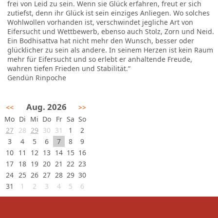
frei von Leid zu sein. Wenn sie Glück erfahren, freut er sich
zutiefst, denn ihr Glück ist sein einziges Anliegen. Wo solches
Wohlwollen vorhanden ist, verschwindet jegliche Art von
Eifersucht und Wettbewerb, ebenso auch Stolz, Zorn und Neid.
Ein Bodhisattva hat nicht mehr den Wunsch, besser oder
glücklicher zu sein als andere. In seinem Herzen ist kein Raum
mehr für Eifersucht und so erlebt er anhaltende Freude,
wahren tiefen Frieden und Stabilität.“
Gendün Rinpoche
Aug. 2026
<<
>>
Mo
Di
Mi
Do
Fr
Sa
So
27
28
29
30
31
1
2
3
4
5
6
7
8
9
10
11
12
13
14
15
16
17
18
19
20
21
22
23
24
25
26
27
28
29
30
31
1
2
3
4
5
6