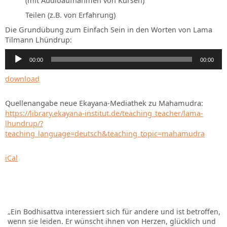
(mit Audioaufnahmen von Kursen)
Teilen (z.B. von Erfahrung)
Die Grundübung zum Einfach Sein in den Worten von Lama
Tilmann Lhündrup:
Audio-
00:00
00:00
Player
download
Quellenangabe neue Ekayana-Mediathek zu Mahamudra:
https://library.ekayana-institut.de/teaching_teacher/lama-
lhundrup/?
teaching_language=deutsch&teaching_topic=mahamudra
iCal
„Ein Bodhisattva interessiert sich für andere und ist betroffen,
wenn sie leiden. Er wünscht ihnen von Herzen, glücklich und